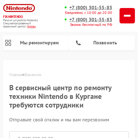
+7 (800) 301-55-83
Ежедневно, с 10:00 до 20:00
FIX-NINTENDO
+7 (800) 301-55-83
Ремонт устройств Nintendo
Специализированный
Звонок бесплатный по РФ
cервисный центр г.
Курган
Мы ремонтируем
Позвонить
Ремонт игровых приставок Nintendo
Главная
Вакансии
В сервисный центр по ремонту
техники Nintendo в Кургане
требуются сотрудники
Отправьте свой отклик и мы вам перезвоним