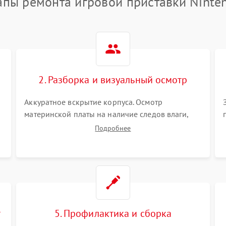
апы ремонта игровой приставки Ninte
2. Разборка и визуальный осмотр
Аккуратное вскрытие корпуса. Осмотр
материнской платы на наличие следов влаги,
коррозии, прогаров и поврежденных
Подробнее
элементов. Оценка состояния системы
охлаждения, турбины кулера и степени
загрязнения радиатора пылью.
т
5. Профилактика и сборка