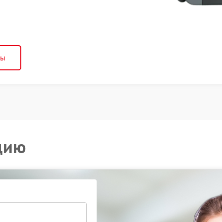
ны
цию