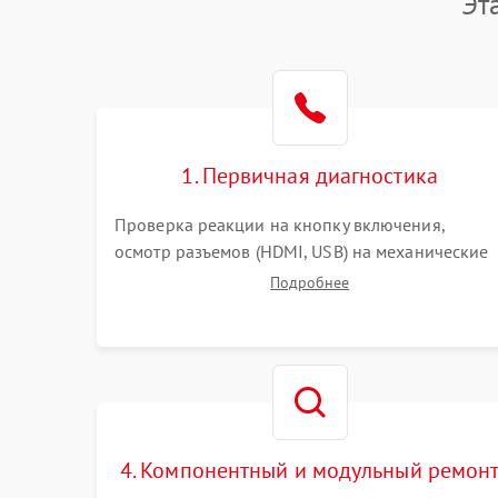
Эт
1. Первичная диагностика
Проверка реакции на кнопку включения,
осмотр разъемов (HDMI, USB) на механические
повреждения. Оценка кодов ошибок на экране
Подробнее
или по индикаторам. Проверка чтения дисков,
работы геймпадов и наличия гарантийных
пломб.
4. Компонентный и модульный ремон