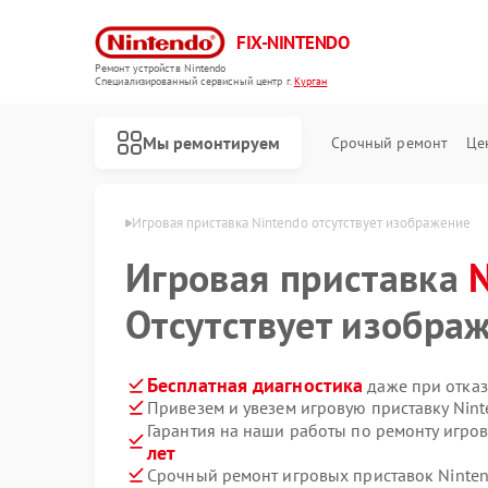
FIX-NINTENDO
Ремонт устройств Nintendo
Специализированный cервисный центр г.
Курган
Мы ремонтируем
Срочный ремонт
Це
Ремонт игровых приставок Nintendo
 Nintendo в Кургане
Игровая приставка Nintendo отсутствует изображение
Игровая приставка
Отсутствует изобра
Бесплатная диагностика
даже при отказ
Привезем и увезем игровую приставку Nin
Гарантия на наши работы по ремонту игро
лет
Срочный ремонт игровых приставок Ninten