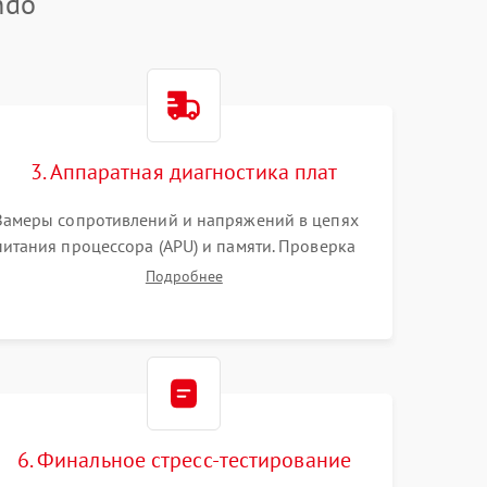
ndo
3. Аппаратная диагностика плат
Замеры сопротивлений и напряжений в цепях
питания процессора (APU) и памяти. Проверка
HDMI-контроллера, микросхем флеш-памяти и
Подробнее
модуля Wi-Fi
6. Финальное стресс-тестирование