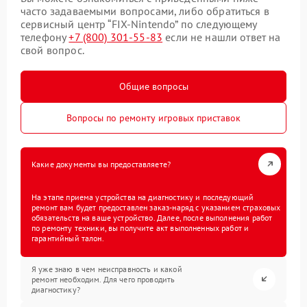
часто задаваемыми вопросами, либо обратиться в
сервисный центр “FIX-Nintendo” по следующему
телефону
+7 (800) 301-55-83
если не нашли ответ на
свой вопрос.
Общие вопросы
Вопросы по ремонту игровых приставок
Какие документы вы предоставляете?
На этапе приема устройства на диагностику и последующий
ремонт вам будет предоставлен заказ-наряд с указанием страховых
обязательств на ваше устройство. Далее, после выполнения работ
по ремонту техники, вы получите акт выполненных работ и
гарантийный талон.
Я уже знаю в чем неисправность и какой
ремонт необходим. Для чего проводить
диагностику?