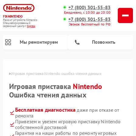
+7 (800) 301-55-83
Ежедневно, с 10:00 до 20:00
FIX-NINTENDO
+7 (800) 301-55-83
Ремонт устройств Nintendo
Специализированный
Звонок бесплатный по РФ
cервисный центр г.
Курган
Мы ремонтируем
Позвонить
Ремонт игровых приставок Nintendo
ргане
Игровая приставка Nintendo ошибка чтения данных
Игровая приставка
Nintendo
Ошибка чтения данных
Бесплатная диагностика
даже при отказе от
ремонта
Привезем и увезем игровую приставку Nintendo
собственной доставкой
Гарантия на наши работы по ремонту игровых