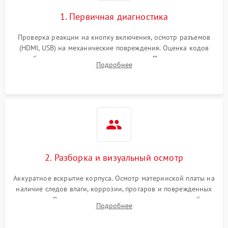
1. Первичная диагностика
Проверка реакции на кнопку включения, осмотр разъемов
(HDMI, USB) на механические повреждения. Оценка кодов
ошибок на экране или по индикаторам. Проверка чтения
Подробнее
дисков, работы геймпадов и наличия гарантийных пломб.
2. Разборка и визуальный осмотр
Аккуратное вскрытие корпуса. Осмотр материнской платы на
наличие следов влаги, коррозии, прогаров и поврежденных
элементов. Оценка состояния системы охлаждения, турбины
Подробнее
кулера и степени загрязнения радиатора пылью.