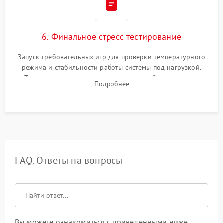
6. Финальное стресс-тестирование
Запуск требовательных игр для проверки температурного
режима и стабильности работы системы под нагрузкой.
Тестирование привода, синхронизации беспроводных
Подробнее
геймпадов, выхода в сеть и выдачи изображения без
артефактов.
FAQ. Ответы на вопросы
Вы можете ознакомиться с приведенными ниже