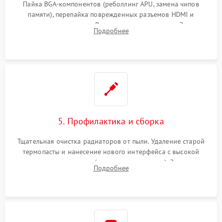
Пайка BGA-компонентов (реболлинг APU, замена чипов
памяти), перепайка поврежденных разъемов HDMI и
контроллеров питания. Восстановление дорожек. Замена
Подробнее
неисправного жесткого диска, SSD или лазерной головки
привода.
5. Профилактика и сборка
Тщательная очистка радиаторов от пыли. Удаление старой
термопасты и нанесение нового интерфейса с высокой
теплопроводностью (или жидкого металла). Замена
Подробнее
термопрокладок. Аккуратная сборка консоли и подключение
шлейфов.