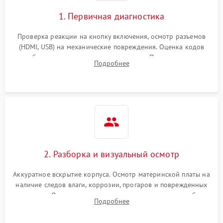
1. Первичная диагностика
Проверка реакции на кнопку включения, осмотр разъемов
(HDMI, USB) на механические повреждения. Оценка кодов
ошибок на экране или по индикаторам. Проверка чтения
Подробнее
дисков, работы геймпадов и наличия гарантийных пломб.
2. Разборка и визуальный осмотр
Аккуратное вскрытие корпуса. Осмотр материнской платы на
наличие следов влаги, коррозии, прогаров и поврежденных
элементов. Оценка состояния системы охлаждения, турбины
Подробнее
кулера и степени загрязнения радиатора пылью.