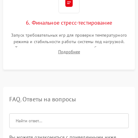
6. Финальное стресс-тестирование
Запуск требовательных игр для проверки температурного
режима и стабильности работы системы под нагрузкой.
Тестирование привода, синхронизации беспроводных
Подробнее
геймпадов, выхода в сеть и выдачи изображения без
артефактов.
FAQ. Ответы на вопросы
Вы можете ознакомиться с приведенными ниже