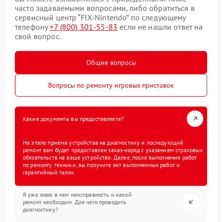
часто задаваемыми вопросами, либо обратиться в
сервисный центр “FIX-Nintendo” по следующему
телефону
+7 (800) 301-55-83
если не нашли ответ на
свой вопрос.
Общие вопросы
Вопросы по ремонту игровых приставок
Какие документы вы предоставляете?
На этапе приема устройства на диагностику и последующий
ремонт вам будет предоставлен заказ-наряд с указанием страховых
обязательств на ваше устройство. Далее, после выполнения работ
по ремонту техники, вы получите акт выполненных работ и
гарантийный талон.
Я уже знаю в чем неисправность и какой
ремонт необходим. Для чего проводить
диагностику?