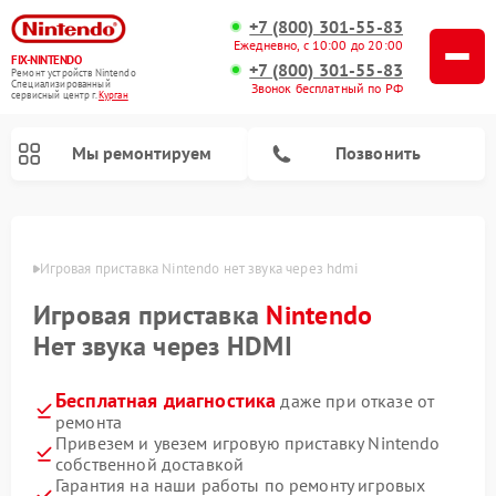
+7 (800) 301-55-83
Ежедневно, с 10:00 до 20:00
FIX-NINTENDO
+7 (800) 301-55-83
Ремонт устройств Nintendo
Специализированный
Звонок бесплатный по РФ
cервисный центр г.
Курган
Мы ремонтируем
Позвонить
Ремонт игровых приставок Nintendo
ргане
Игровая приставка Nintendo нет звука через hdmi
Игровая приставка
Nintendo
Нет звука через HDMI
Бесплатная диагностика
даже при отказе от
ремонта
Привезем и увезем игровую приставку Nintendo
собственной доставкой
Гарантия на наши работы по ремонту игровых