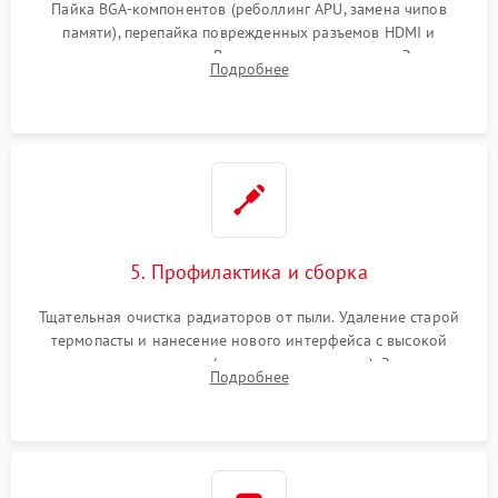
Пайка BGA-компонентов (реболлинг APU, замена чипов
памяти), перепайка поврежденных разъемов HDMI и
контроллеров питания. Восстановление дорожек. Замена
Подробнее
неисправного жесткого диска, SSD или лазерной головки
привода.
5. Профилактика и сборка
Тщательная очистка радиаторов от пыли. Удаление старой
термопасты и нанесение нового интерфейса с высокой
теплопроводностью (или жидкого металла). Замена
Подробнее
термопрокладок. Аккуратная сборка консоли и подключение
шлейфов.