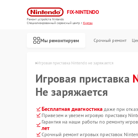
FIX-NINTENDO
Ремонт устройств Nintendo
Специализированный cервисный центр г.
Курган
Мы ремонтируем
Срочный ремонт
Це
Ремонт игровых приставок Nintendo
 Nintendo в Кургане
Игровая приставка Nintendo не заряжается
Игровая приставка
Не заряжается
Бесплатная диагностика
даже при отказ
Привезем и увезем игровую приставку Nin
Гарантия на наши работы по ремонту игро
лет
Срочный ремонт игровых приставок Ninten