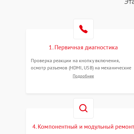
Эт
1. Первичная диагностика
Проверка реакции на кнопку включения,
осмотр разъемов (HDMI, USB) на механические
повреждения. Оценка кодов ошибок на экране
Подробнее
или по индикаторам. Проверка чтения дисков,
работы геймпадов и наличия гарантийных
пломб.
4. Компонентный и модульный ремон