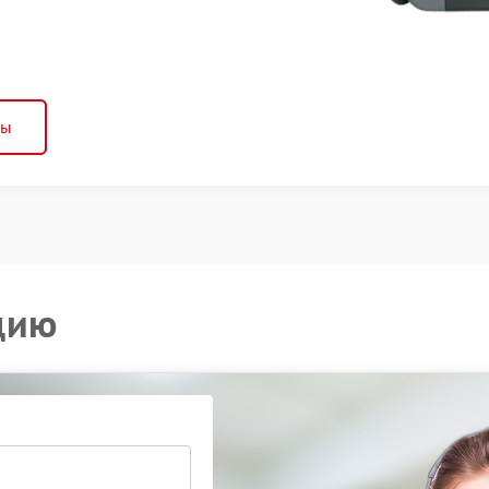
ны
цию