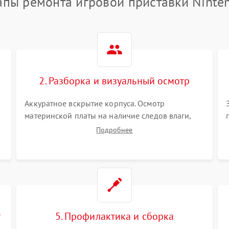
апы ремонта игровой приставки Ninte
2. Разборка и визуальный осмотр
Аккуратное вскрытие корпуса. Осмотр
материнской платы на наличие следов влаги,
коррозии, прогаров и поврежденных
Подробнее
элементов. Оценка состояния системы
охлаждения, турбины кулера и степени
загрязнения радиатора пылью.
т
5. Профилактика и сборка