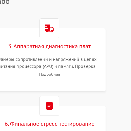
ndo
3. Аппаратная диагностика плат
Замеры сопротивлений и напряжений в цепях
питания процессора (APU) и памяти. Проверка
HDMI-контроллера, микросхем флеш-памяти и
Подробнее
модуля Wi-Fi
6. Финальное стресс-тестирование