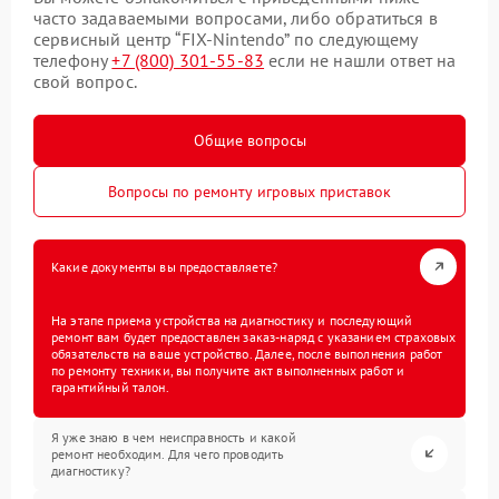
часто задаваемыми вопросами, либо обратиться в
сервисный центр “FIX-Nintendo” по следующему
телефону
+7 (800) 301-55-83
если не нашли ответ на
свой вопрос.
Общие вопросы
Вопросы по ремонту игровых приставок
Какие документы вы предоставляете?
На этапе приема устройства на диагностику и последующий
ремонт вам будет предоставлен заказ-наряд с указанием страховых
обязательств на ваше устройство. Далее, после выполнения работ
по ремонту техники, вы получите акт выполненных работ и
гарантийный талон.
Я уже знаю в чем неисправность и какой
ремонт необходим. Для чего проводить
диагностику?