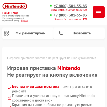
+7 (800) 301-55-83
Ежедневно, с 10:00 до 20:00
FIX-NINTENDO
+7 (800) 301-55-83
Ремонт устройств Nintendo
Специализированный
Звонок бесплатный по РФ
cервисный центр г.
Курган
Мы ремонтируем
Позвонить
Ремонт игровых приставок Nintendo
ргане
Игровая приставка Nintendo не реагирует на кнопку включения
Игровая приставка
Nintendo
Не реагирует на кнопку включения
Бесплатная диагностика
даже при отказе от
ремонта
Привезем и увезем игровую приставку Nintendo
собственной доставкой
Гарантия на наши работы по ремонту игровых