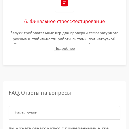
6. Финальное стресс-тестирование
Запуск требовательных игр для проверки температурного
режима и стабильности работы системы под нагрузкой.
Тестирование привода, синхронизации беспроводных
Подробнее
геймпадов, выхода в сеть и выдачи изображения без
артефактов.
FAQ. Ответы на вопросы
Вы можете ознакомиться с приведенными ниже