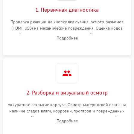
1. Первичная диагностика
Проверка реакции на кнопку включения, осмотр разъемов
(HDMI, USB) на механические повреждения. Оценка кодов
ошибок на экране или по индикаторам. Проверка чтения
Подробнее
дисков, работы геймпадов и наличия гарантийных пломб.
2. Разборка и визуальный осмотр
Аккуратное вскрытие корпуса. Осмотр материнской платы на
наличие следов влаги, коррозии, прогаров и поврежденных
элементов. Оценка состояния системы охлаждения, турбины
Подробнее
кулера и степени загрязнения радиатора пылью.