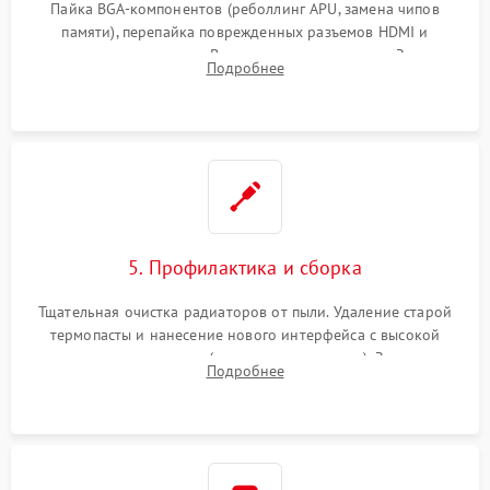
Пайка BGA-компонентов (реболлинг APU, замена чипов
памяти), перепайка поврежденных разъемов HDMI и
контроллеров питания. Восстановление дорожек. Замена
Подробнее
неисправного жесткого диска, SSD или лазерной головки
привода.
5. Профилактика и сборка
Тщательная очистка радиаторов от пыли. Удаление старой
термопасты и нанесение нового интерфейса с высокой
теплопроводностью (или жидкого металла). Замена
Подробнее
термопрокладок. Аккуратная сборка консоли и подключение
шлейфов.