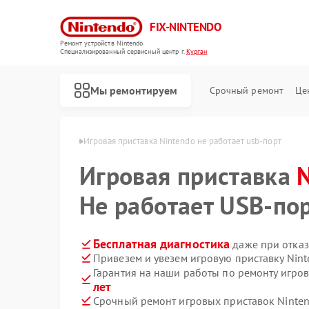
FIX-NINTENDO
Ремонт устройств Nintendo
Специализированный cервисный центр г.
Курган
Мы ремонтируем
Срочный ремонт
Це
Ремонт игровых приставок Nintendo
 Nintendo в Кургане
Игровая приставка Nintendo не работает usb-порт
Игровая приставка
Не работает USB-по
Бесплатная диагностика
даже при отказ
Привезем и увезем игровую приставку Nin
Гарантия на наши работы по ремонту игро
лет
Срочный ремонт игровых приставок Ninten