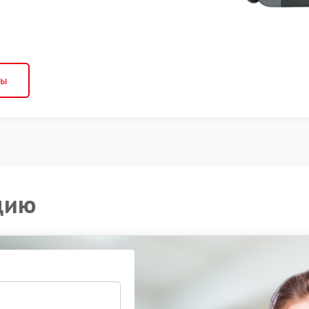
ны
цию