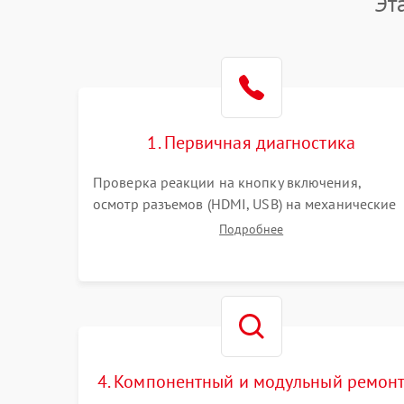
Эт
1. Первичная диагностика
Проверка реакции на кнопку включения,
осмотр разъемов (HDMI, USB) на механические
повреждения. Оценка кодов ошибок на экране
Подробнее
или по индикаторам. Проверка чтения дисков,
работы геймпадов и наличия гарантийных
пломб.
4. Компонентный и модульный ремон