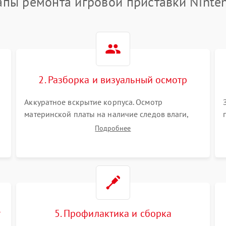
апы ремонта игровой приставки Ninte
2. Разборка и визуальный осмотр
Аккуратное вскрытие корпуса. Осмотр
материнской платы на наличие следов влаги,
коррозии, прогаров и поврежденных
Подробнее
элементов. Оценка состояния системы
охлаждения, турбины кулера и степени
загрязнения радиатора пылью.
т
5. Профилактика и сборка