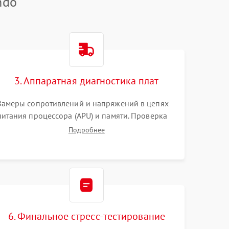
ndo
3. Аппаратная диагностика плат
Замеры сопротивлений и напряжений в цепях
питания процессора (APU) и памяти. Проверка
HDMI-контроллера, микросхем флеш-памяти и
Подробнее
модуля Wi-Fi
6. Финальное стресс-тестирование