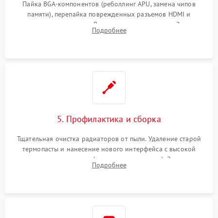
Пайка BGA-компонентов (реболлинг APU, замена чипов
памяти), перепайка поврежденных разъемов HDMI и
контроллеров питания. Восстановление дорожек. Замена
Подробнее
неисправного жесткого диска, SSD или лазерной головки
привода.
5. Профилактика и сборка
Тщательная очистка радиаторов от пыли. Удаление старой
термопасты и нанесение нового интерфейса с высокой
теплопроводностью (или жидкого металла). Замена
Подробнее
термопрокладок. Аккуратная сборка консоли и подключение
шлейфов.