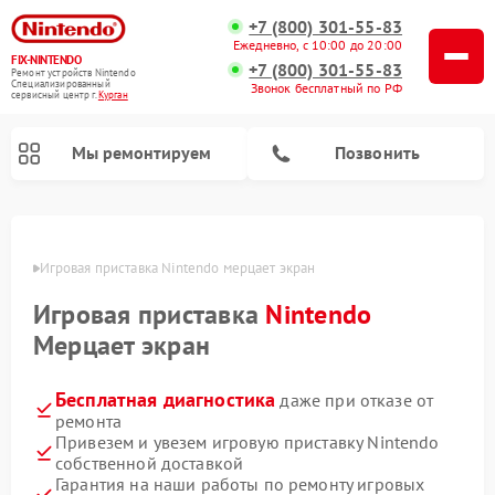
+7 (800) 301-55-83
Ежедневно, с 10:00 до 20:00
FIX-NINTENDO
+7 (800) 301-55-83
Ремонт устройств Nintendo
Специализированный
Звонок бесплатный по РФ
cервисный центр г.
Курган
Мы ремонтируем
Позвонить
Ремонт игровых приставок Nintendo
ргане
Игровая приставка Nintendo мерцает экран
Игровая приставка
Nintendo
Мерцает экран
Бесплатная диагностика
даже при отказе от
ремонта
Привезем и увезем игровую приставку Nintendo
собственной доставкой
Гарантия на наши работы по ремонту игровых