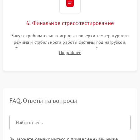
6. Финальное стресс-тестирование
Запуск требовательных игр для проверки температурного
режима и стабильности работы системы под нагрузкой.
Тестирование привода, синхронизации беспроводных
Подробнее
геймпадов, выхода в сеть и выдачи изображения без
артефактов.
FAQ. Ответы на вопросы
Вы можете ознакомиться с приведенными ниже