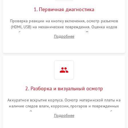
1. Первичная диагностика
Проверка реакции на кнопку включения, осмотр разъемов
(HDMI, USB) на механические повреждения. Оценка кодов
ошибок на экране или по индикаторам. Проверка чтения
Подробнее
дисков, работы геймпадов и наличия гарантийных пломб.
2. Разборка и визуальный осмотр
Аккуратное вскрытие корпуса. Осмотр материнской платы на
наличие следов влаги, коррозии, прогаров и поврежденных
элементов. Оценка состояния системы охлаждения, турбины
Подробнее
кулера и степени загрязнения радиатора пылью.