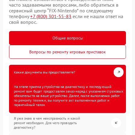
часто задаваемыми вопросами, либо обратиться в
сервисный центр “FIX-Nintendo” по следующему
телефону
+7 (800) 301-55-83
если не нашли ответ на
свой вопрос.
Общие вопросы
Вопросы по ремонту игровых приставок
Какие документы вы предоставляете?
На этапе приема устройства на диагностику и последующий
ремонт вам будет предоставлен заказ-наряд с указанием страховых
обязательств на ваше устройство. Далее, после выполнения работ
по ремонту техники, вы получите акт выполненных работ и
гарантийный талон.
Я уже знаю в чем неисправность и какой
ремонт необходим. Для чего проводить
диагностику?