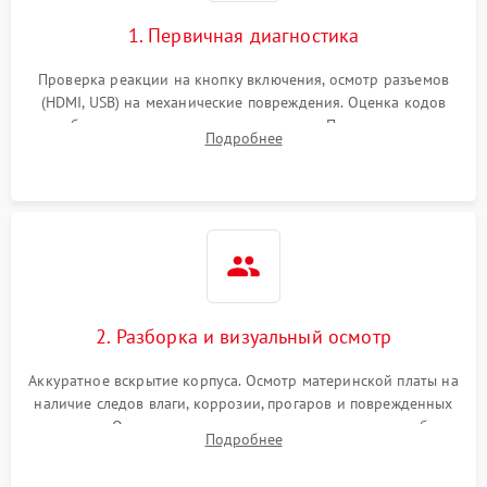
1. Первичная диагностика
Проверка реакции на кнопку включения, осмотр разъемов
(HDMI, USB) на механические повреждения. Оценка кодов
ошибок на экране или по индикаторам. Проверка чтения
Подробнее
дисков, работы геймпадов и наличия гарантийных пломб.
2. Разборка и визуальный осмотр
Аккуратное вскрытие корпуса. Осмотр материнской платы на
наличие следов влаги, коррозии, прогаров и поврежденных
элементов. Оценка состояния системы охлаждения, турбины
Подробнее
кулера и степени загрязнения радиатора пылью.