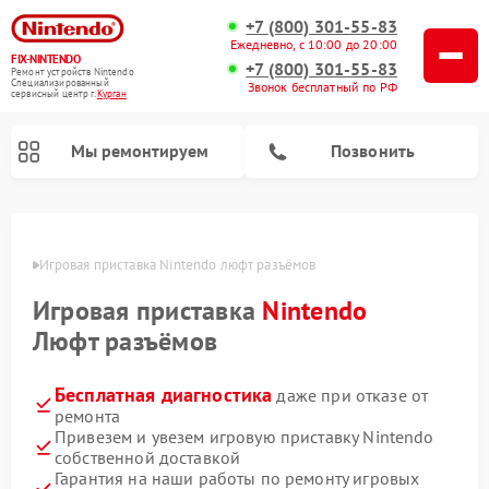
+7 (800) 301-55-83
Ежедневно, с 10:00 до 20:00
FIX-NINTENDO
+7 (800) 301-55-83
Ремонт устройств Nintendo
Специализированный
Звонок бесплатный по РФ
cервисный центр г.
Курган
Мы ремонтируем
Позвонить
Ремонт игровых приставок Nintendo
ргане
Игровая приставка Nintendo люфт разъёмов
Игровая приставка
Nintendo
Люфт разъёмов
Бесплатная диагностика
даже при отказе от
ремонта
Привезем и увезем игровую приставку Nintendo
собственной доставкой
Гарантия на наши работы по ремонту игровых