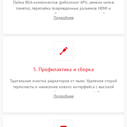
Пайка BGA-компонентов (реболлинг APU, замена чипов
памяти), перепайка поврежденных разъемов HDMI и
контроллеров питания. Восстановление дорожек. Замена
Подробнее
неисправного жесткого диска, SSD или лазерной головки
привода.
5. Профилактика и сборка
Тщательная очистка радиаторов от пыли. Удаление старой
термопасты и нанесение нового интерфейса с высокой
теплопроводностью (или жидкого металла). Замена
Подробнее
термопрокладок. Аккуратная сборка консоли и подключение
шлейфов.