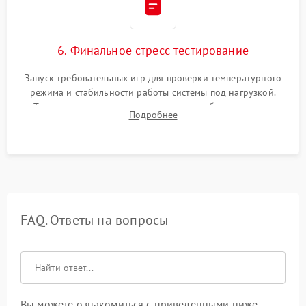
6. Финальное стресс-тестирование
Запуск требовательных игр для проверки температурного
режима и стабильности работы системы под нагрузкой.
Тестирование привода, синхронизации беспроводных
Подробнее
геймпадов, выхода в сеть и выдачи изображения без
артефактов.
FAQ. Ответы на вопросы
Вы можете ознакомиться с приведенными ниже