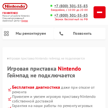
+7 (800) 301-55-83
Ежедневно, с 10:00 до 20:00
FIX-NINTENDO
+7 (800) 301-55-83
Ремонт устройств Nintendo
Специализированный
Звонок бесплатный по РФ
cервисный центр г.
Курган
Мы ремонтируем
Позвонить
Ремонт игровых приставок Nintendo
ргане
Игровая приставка Nintendo геймпад не подключается
Игровая приставка
Nintendo
Геймпад не подключается
Бесплатная диагностика
даже при отказе от
ремонта
Привезем и увезем игровую приставку Nintendo
собственной доставкой
Гарантия на наши работы по ремонту игровых