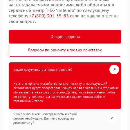
часто задаваемыми вопросами, либо обратиться в
сервисный центр “FIX-Nintendo” по следующему
телефону
+7 (800) 301-55-83
если не нашли ответ на
свой вопрос.
Общие вопросы
Вопросы по ремонту игровых приставок
Какие документы вы предоставляете?
На этапе приема устройства на диагностику и последующий
ремонт вам будет предоставлен заказ-наряд с указанием страховых
обязательств на ваше устройство. Далее, после выполнения работ
по ремонту техники, вы получите акт выполненных работ и
гарантийный талон.
Я уже знаю в чем неисправность и какой
ремонт необходим. Для чего проводить
диагностику?