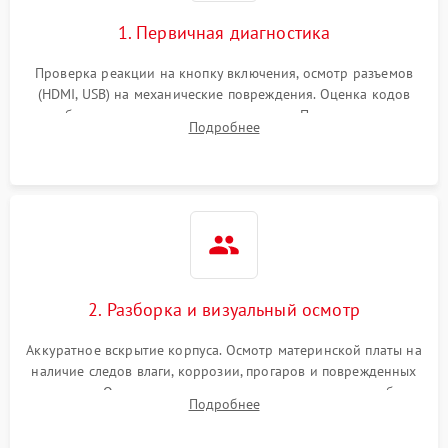
1. Первичная диагностика
Проверка реакции на кнопку включения, осмотр разъемов
(HDMI, USB) на механические повреждения. Оценка кодов
ошибок на экране или по индикаторам. Проверка чтения
Подробнее
дисков, работы геймпадов и наличия гарантийных пломб.
2. Разборка и визуальный осмотр
Аккуратное вскрытие корпуса. Осмотр материнской платы на
наличие следов влаги, коррозии, прогаров и поврежденных
элементов. Оценка состояния системы охлаждения, турбины
Подробнее
кулера и степени загрязнения радиатора пылью.