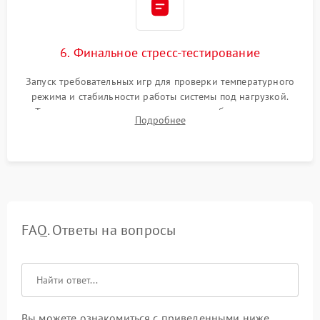
6. Финальное стресс-тестирование
Запуск требовательных игр для проверки температурного
режима и стабильности работы системы под нагрузкой.
Тестирование привода, синхронизации беспроводных
Подробнее
геймпадов, выхода в сеть и выдачи изображения без
артефактов.
FAQ. Ответы на вопросы
Вы можете ознакомиться с приведенными ниже