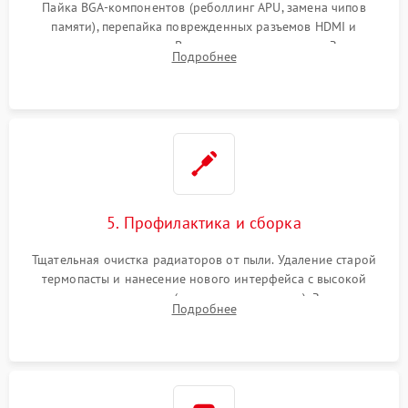
Пайка BGA-компонентов (реболлинг APU, замена чипов
памяти), перепайка поврежденных разъемов HDMI и
контроллеров питания. Восстановление дорожек. Замена
Подробнее
неисправного жесткого диска, SSD или лазерной головки
привода.
5. Профилактика и сборка
Тщательная очистка радиаторов от пыли. Удаление старой
термопасты и нанесение нового интерфейса с высокой
теплопроводностью (или жидкого металла). Замена
Подробнее
термопрокладок. Аккуратная сборка консоли и подключение
шлейфов.