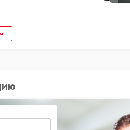
ны
цию