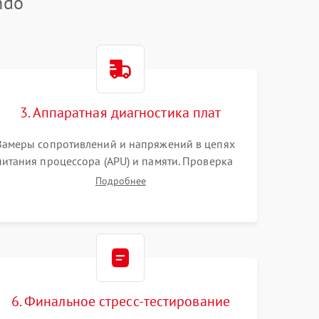
ndo
3. Аппаратная диагностика плат
Замеры сопротивлений и напряжений в цепях
питания процессора (APU) и памяти. Проверка
HDMI-контроллера, микросхем флеш-памяти и
Подробнее
модуля Wi-Fi
6. Финальное стресс-тестирование