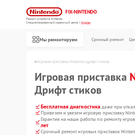
FIX-NINTENDO
Ремонт устройств Nintendo
Специализированный cервисный центр г.
Курган
Мы ремонтируем
Срочный ремонт
Це
Ремонт игровых приставок Nintendo
 Nintendo в Кургане
Игровая приставка Nintendo дрифт стиков
Игровая приставка
Дрифт стиков
Бесплатная диагностика
даже при отказ
Привезем и увезем игровую приставку Nin
Гарантия на наши работы по ремонту игро
лет
Срочный ремонт игровых приставок Ninten