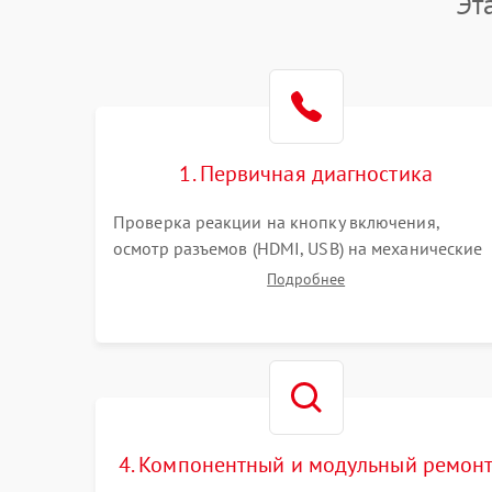
Эт
1. Первичная диагностика
Проверка реакции на кнопку включения,
осмотр разъемов (HDMI, USB) на механические
повреждения. Оценка кодов ошибок на экране
Подробнее
или по индикаторам. Проверка чтения дисков,
работы геймпадов и наличия гарантийных
пломб.
4. Компонентный и модульный ремон