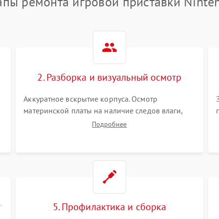
апы ремонта игровой приставки Ninte
2. Разборка и визуальный осмотр
Аккуратное вскрытие корпуса. Осмотр
материнской платы на наличие следов влаги,
коррозии, прогаров и поврежденных
Подробнее
элементов. Оценка состояния системы
охлаждения, турбины кулера и степени
загрязнения радиатора пылью.
т
5. Профилактика и сборка