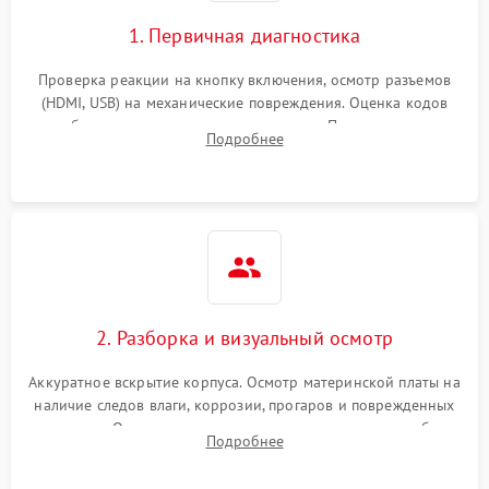
1. Первичная диагностика
Проверка реакции на кнопку включения, осмотр разъемов
(HDMI, USB) на механические повреждения. Оценка кодов
ошибок на экране или по индикаторам. Проверка чтения
Подробнее
дисков, работы геймпадов и наличия гарантийных пломб.
2. Разборка и визуальный осмотр
Аккуратное вскрытие корпуса. Осмотр материнской платы на
наличие следов влаги, коррозии, прогаров и поврежденных
элементов. Оценка состояния системы охлаждения, турбины
Подробнее
кулера и степени загрязнения радиатора пылью.