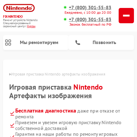
+7 (800) 301-55-83
Ежедневно, с 10:00 до 20:00
FIX-NINTENDO
+7 (800) 301-55-83
Ремонт устройств Nintendo
Специализированный
Звонок бесплатный по РФ
cервисный центр г.
Курган
Мы ремонтируем
Позвонить
Ремонт игровых приставок Nintendo
ргане
Игровая приставка Nintendo артефакты изображения
Игровая приставка
Nintendo
Артефакты изображения
Бесплатная диагностика
даже при отказе от
ремонта
Привезем и увезем игровую приставку Nintendo
собственной доставкой
Гарантия на наши работы по ремонту игровых