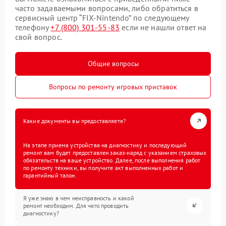
часто задаваемыми вопросами, либо обратиться в
сервисный центр “FIX-Nintendo” по следующему
телефону
+7 (800) 301-55-83
если не нашли ответ на
свой вопрос.
Общие вопросы
Вопросы по ремонту игровых приставок
Какие документы вы предоставляете?
На этапе приема устройства на диагностику и последующий
ремонт вам будет предоставлен заказ-наряд с указанием страховых
обязательств на ваше устройство. Далее, после выполнения работ
по ремонту техники, вы получите акт выполненных работ и
гарантийный талон.
Я уже знаю в чем неисправность и какой
ремонт необходим. Для чего проводить
диагностику?