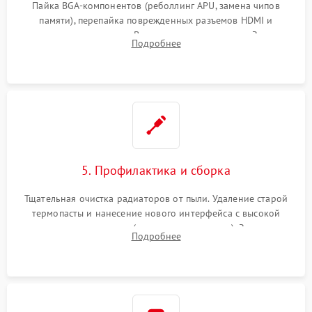
Пайка BGA-компонентов (реболлинг APU, замена чипов
памяти), перепайка поврежденных разъемов HDMI и
контроллеров питания. Восстановление дорожек. Замена
Подробнее
неисправного жесткого диска, SSD или лазерной головки
привода.
5. Профилактика и сборка
Тщательная очистка радиаторов от пыли. Удаление старой
термопасты и нанесение нового интерфейса с высокой
теплопроводностью (или жидкого металла). Замена
Подробнее
термопрокладок. Аккуратная сборка консоли и подключение
шлейфов.