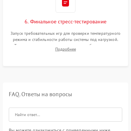
6. Финальное стресс-тестирование
Запуск требовательных игр для проверки температурного
режима и стабильности работы системы под нагрузкой.
Тестирование привода, синхронизации беспроводных
Подробнее
геймпадов, выхода в сеть и выдачи изображения без
артефактов.
FAQ. Ответы на вопросы
Вы можете ознакомиться с приведенными ниже